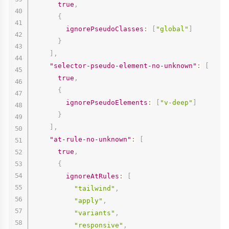
true
,
{
ignorePseudoClasses
:
[
"global"
]
}
]
,
"selector-pseudo-element-no-unknown"
:
[
true
,
{
ignorePseudoElements
:
[
"v-deep"
]
}
]
,
"at-rule-no-unknown"
:
[
true
,
{
ignoreAtRules
:
[
"tailwind"
,
"apply"
,
"variants"
,
"responsive"
,