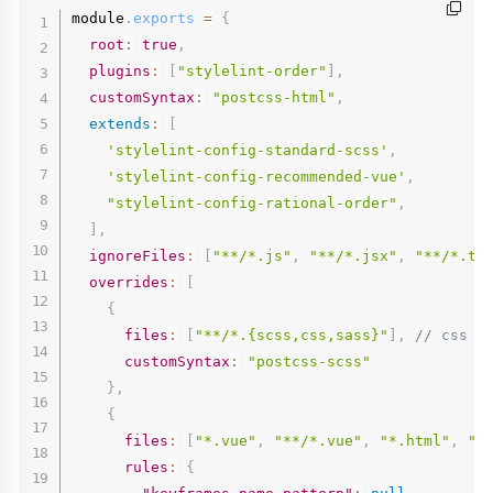
module
.
exports
=
{
root
:
true
,
plugins
:
[
"stylelint-order"
]
,
customSyntax
:
"postcss-html"
,
extends
:
[
'stylelint-config-standard-scss'
,
'stylelint-config-recommended-vue'
,
"stylelint-config-rational-order"
,
]
,
ignoreFiles
:
[
"**/*.js"
,
"**/*.jsx"
,
"**/*.ts
overrides
:
[
{
files
:
[
"**/*.{scss,css,sass}"
]
,
// css 
customSyntax
:
"postcss-scss"
}
,
{
files
:
[
"*.vue"
,
"**/*.vue"
,
"*.html"
,
"*
rules
:
{