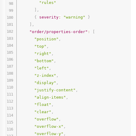
"rules"
]
,
{
severity
:
"warning"
}
]
,
"order/properties-order"
:
[
"position"
,
"top"
,
"right"
,
"bottom"
,
"left"
,
"z-index"
,
"display"
,
"justify-content"
,
"align-items"
,
"float"
,
"clear"
,
"overflow"
,
"overflow-x"
,
"overflow-y"
,