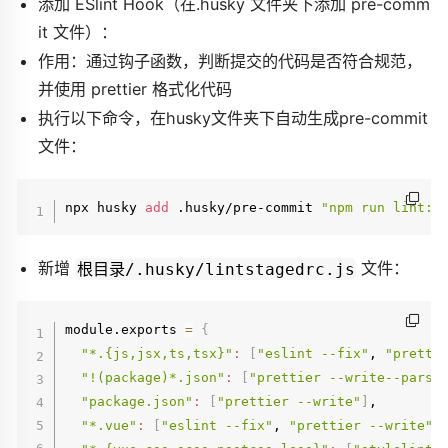
添加 ESlint Hook（在.husky 文件夹下添加 pre-comm
it 文件）：
作用：通过钩子函数，判断提交的代码是否符合规范，
并使用 prettier 格式化代码
执行以下命令，在husky文件夹下自动生成pre-commit
文件：
npx husky 
add
 .husky/pre-commit 
"npm run lint:l
新增
文件：
根目录/.husky/lintstagedrc.js
module.exports 
=
{
"*.{js,jsx,ts,tsx}"
:
[
"eslint --fix"
, 
"pretti
"!(package)*.json"
:
[
"prettier --write--parse
"package.json"
:
[
"prettier --write"
]
,

"*.vue"
:
[
"eslint --fix"
, 
"prettier --write"
,