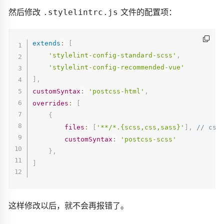
然后修改
文件的配置项：
.stylelintrc.js
extends
:
[
'stylelint-config-standard-scss'
,
'stylelint-config-recommended-vue'
]
,
customSyntax
:
'postcss-html'
,
overrides
:
[
{
files
:
[
'**/*.{scss,css,sass}'
]
,
// cs
customSyntax
:
'postcss-scss'
}
,
]
这样修改以后，就不会再报错了。