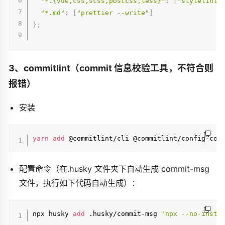
"*.{vue,css,scss,postcss,less}"
:
[
"stylelint 
"*.md"
:
[
"prettier --write"
]
}
;
3、commitlint（commit 信息校验工具，不符合则
报错）
安装
yarn
add
 @commitlint/cli @commitlint/config-con
配置命令（在.husky 文件夹下自动生成 commit-msg
文件，执行如下代码自动生成）：
npx husky 
add
 .husky/commit-msg 
'npx --no-insta