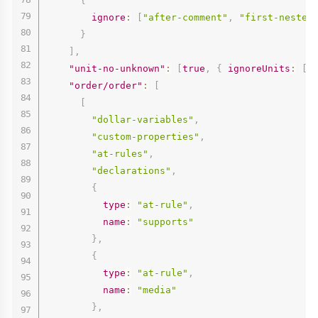
{
ignore
:
[
"after-comment"
,
"first-nested
}
]
,
"unit-no-unknown"
:
[
true
,
{
ignoreUnits
:
[
"
"order/order"
:
[
[
"dollar-variables"
,
"custom-properties"
,
"at-rules"
,
"declarations"
,
{
type
:
"at-rule"
,
name
:
"supports"
}
,
{
type
:
"at-rule"
,
name
:
"media"
}
,