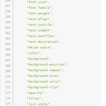
文章聚合
留言板
类
在线文档
社交主页
"font-size"
,
"font-family"
,
"font-weight"
,
"text-align"
,
"text-justify"
,
"text-indent"
,
"text-overflow"
,
"text-decoration"
,
"white-space"
,
"color"
,
"background"
,
"background-position"
,
"background-repeat"
,
"background-size"
,
"background-color"
,
"background-clip"
,
"opacity"
,
"filter"
,
"list-style"
,