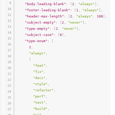
"body-leading-blank"
:
[
2
,
"always"
]
,
"footer-leading-blank"
:
[
1
,
"always"
]
,
"header-max-length"
:
[
2
,
"always"
,
108
]
,
"subject-empty"
:
[
2
,
"never"
]
,
"type-empty"
:
[
2
,
"never"
]
,
"subject-case"
:
[
0
]
,
"type-enum"
:
[
2
,
"always"
,
[
"feat"
,
"fix"
,
"docs"
,
"style"
,
"refactor"
,
"perf"
,
"test"
,
"build"
,
"ci"
,