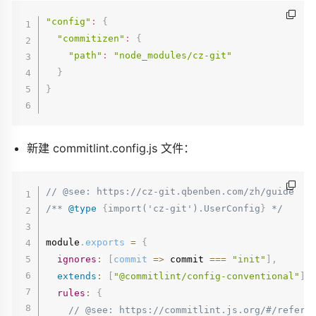
"config"
:
{
"commitizen"
:
{
"path"
:
"node_modules/cz-git"
}
}
新建 commitlint.config.js 文件：
// @see: https://cz-git.qbenben.com/zh/guide
/** 
@type
{
import('cz-git').UserConfig
}
 */
module
.
exports
=
{
ignores
:
[
commit
=>
 commit 
===
"init"
]
,
extends
:
[
"@commitlint/config-conventional"
]
,
rules
:
{
// @see: https://commitlint.js.org/#/refere