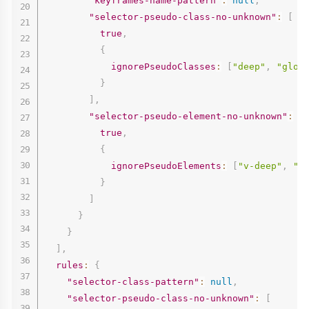
"keyframes-name-pattern"
:
null
,
"selector-pseudo-class-no-unknown"
:
[
true
,
{
ignorePseudoClasses
:
[
"deep"
,
"glob
}
]
,
"selector-pseudo-element-no-unknown"
:
[
true
,
{
ignorePseudoElements
:
[
"v-deep"
,
"v
}
]
}
}
]
,
rules
:
{
"selector-class-pattern"
:
null
,
"selector-pseudo-class-no-unknown"
:
[