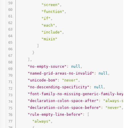
"screen"
,
"function"
,
"if"
,
"each"
,
"include"
,
"mixin"
]
}
]
,
"no-empty-source"
:
null
,
"named-grid-areas-no-invalid"
:
null
,
"unicode-bom"
:
"never"
,
"no-descending-specificity"
:
null
,
"font-family-no-missing-generic-family-keyw
"declaration-colon-space-after"
:
"always-si
"declaration-colon-space-before"
:
"never"
,
"rule-empty-line-before"
:
[
"always"
,