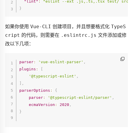
"lint"
:
"eslint --ext .js,.ts,.tsx test/ src/
}
如果你使用
创建项目，并且想要格式化
Vue-CLI
TypeS
的代码，则需要在
文件添加或修
cript
.eslintrc.js
改以下几项：
parser
:
'vue-eslint-parser'
,
plugins
:
[
'@typescript-eslint'
,
]
,
parserOptions
:
{
parser
:
'@typescript-eslint/parser'
,
ecmaVersion
:
2020
,
}