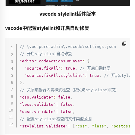
vscode stylelint插件版本
vscode中配置stylelint和开启自动修复
// \vue-pure-admin\.vscode\settings.json
// 开启stylelint自动修复
"editor.codeActionsOnSave"
:
{
"source.fixAll"
:
true
,
// 开启自动修复
"source.fixAll.stylelint"
:
true
,
// 开启style
}
,
// 关闭编辑器内置样式检查（避免与stylelint冲突）
"css.validate"
:
false
,
"less.validate"
:
false
,
"scss.validate"
:
false
,
// 配置stylelint检查的文件类型范围
"stylelint.validate"
:
[
"css"
,
"less"
,
"postcss"