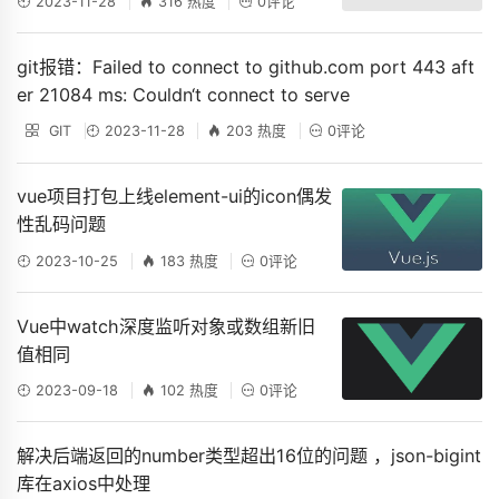
2023-11-28
316 热度
0评论
文章聚合
留言板
类
在线文档
社交主页
git报错：Failed to connect to github.com port 443 aft
er 21084 ms: Couldn‘t connect to serve
GIT
2023-11-28
203 热度
0评论
vue项目打包上线element-ui的icon偶发
性乱码问题
2023-10-25
183 热度
0评论
Vue中watch深度监听对象或数组新旧
值相同
2023-09-18
102 热度
0评论
解决后端返回的number类型超出16位的问题 ，json-bigint
库在axios中处理