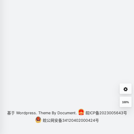
文章聚合
留言板
类
在线文档
社交主页
100%
基于
Wordpress.
Theme By
Document.
皖ICP备2023005643号
皖公网安备34120402000424号