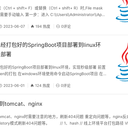
l + shift+ F）或替换（Ctrl + shift+ R）时,File mask
动输入 第一步：进入 C:\\Users\\Administrator\\App
\JetBrains\\IntelliJIdea2021.1\\options 修改前文件内容如下：
2023-06-07
194 热度
0评论
component
打包好的SpringBoot项目部署到linux环
级部署
好的SpringBoot项目部署到linux环境，实现秒级部署 前置
n的打包 在windows环境使用命令启动SpringBoot项目 在Li
启动项目 在Linux环境使用脚本启动项目 优化脚本，每次启
2023-06-01
124 热度
0评论
分离依赖，每次上传Linux环境只上传几百k的代码包 搭配ID
EA中一键部署启动 例如： java -j
tomcat、nginx
mcat、nginx时需要注意的地方，刷新404问题 重定向问题等，nginx反向
story模式刷新404问题等。 // 1、hash // 线上环境平台打包路径 VITE