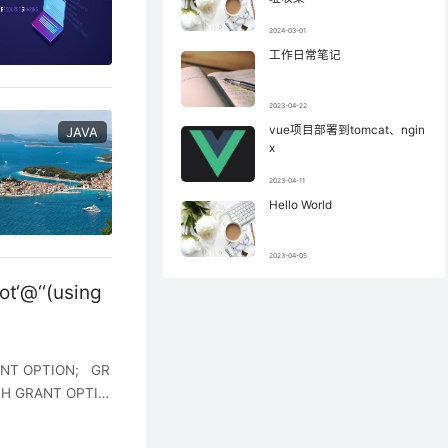
2024-03-01
工作日常笔记
2023-04-22
vue项目部署到tomcat、ngin
JAVA
x
2023-04-11
Hello World
2023-04-05
‘@‘‘(using
GRANT OPTION; GR
WITH GRANT OPTIO