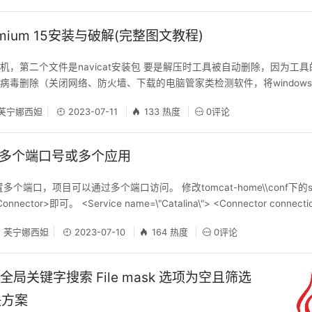
Premium 15安装与破解(完整图文教程)
机，第二个文件是navicat安装包 要是解压时工具被自动删除，因为工
病毒删除（关闭网络、防火墙、下载的电脑管家类检测软件，将window
不要启动Navicat软件 要严格安装步骤，不然会破解不成功 要是激活后
芙宁娜西妲
2023-07-11
133 热度
0评论
在点击Patch生成Cracked后启动、navicat版本卸载不匹
配置多个端口号或多个应用
置多个端口，项目可以通过多个端口访问。 修改tomcat-home\\conf下的ser
ector>即可。 <Service name=\"Catalina\"> <Connector connectio
" protocol=\"HTTP/1.1\"
芙宁娜西妲
2023-07-10
164 热度
0评论
IDEA 全局关键字搜索 File mask 选项为空且筛选
决方案