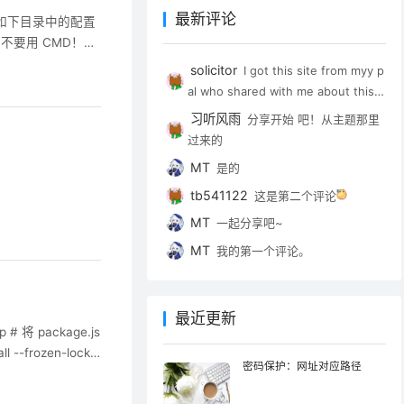
最新评论
如下目录中的配置
 ！！一定不要用 CMD！！
图所示，一路回车就好
solicitor
I got this site from myy p
al who shared with me about this w
ebsite and now this tine I am brow
习听风雨
分享开始 吧！从主题那里
sing this web sute and reading ver
过来的
y informative articles at this time.
MT
是的
tb541122
这是第二个评论
MT
一起分享吧~
MT
我的第一个评论。
最近更新
 将 package.js
--frozen-lockfil
密码保护：网址对应路径