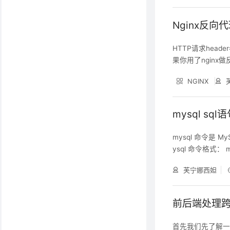
Nginx反向
HTTP请求hea
果你用了nginx
法： 1.header
NGINX
可支持header
mysql sq
mysql 命令是 
ysql 命令格式： mysql dbName mysql 命令选项： --help,
令的帮助信息 -A, 
芙宁娜西妲
禁用了数据表名和
前后端处理
首先我们先了解一