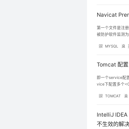
Navicat 
第一个文件是注册
被防护软件监测为
闭） 安装完成后先
MYSQL
能是navicate没
Tomcat 
即一个service配
vice下配置多个<Conn
00\" port=\"8080\
TOMCAT
IntelliJ 
不生效的解