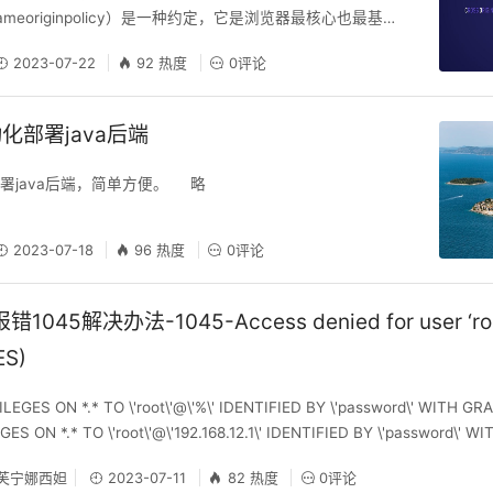
meoriginpolicy）是一种约定，它是浏览器最核心也最基本
果缺少了同源策略，则浏览器的正常功能可能都会受到影响。
2023-07-22
92 热度
0评论
当一个请求url的协议、域名、端口三者之间任意一个与当前
跨域 vue代理服务器proxy跨域：通过请求本地的服务器，然
再去请求远程
化部署java后端
署java后端，简单方便。 略
2023-07-18
96 热度
0评论
045解决办法-1045-Access denied for user ‘root
ES)
LEGES ON *.* TO \'root\'@\'%\' IDENTIFIED BY \'password\' WITH 
ES ON *.* TO \'root\'@\'192.168.12.1\' IDENTIFIED BY \'password\' 
芙宁娜西妲
2023-07-11
82 热度
0评论