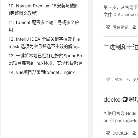
t‘@‘‘(using password:YES)
10. Navicat Premium 15安装与破解
第一步，从官网下
(完整图文教程)
文件 C:\\Users\
执行如下命令 irm 
11. Tomcat 配置多个端口号或多个应
后端笔记
了。 第四步，打
用
12. IntelliJ IDEA 全局关键字搜索 File
二进制和十
mask 选项为空且筛选不生效的解决方
案
13. 一键将本地已经打包好的SpringBo
ot项目部署到linux环境，实现秒级部署
14. vue项目部署到tomcat、nginx
JAVA
芙
docker部署
# 使用官方 Node.
on 和 package-lo
e # 将项目文件拷贝
DOCKER