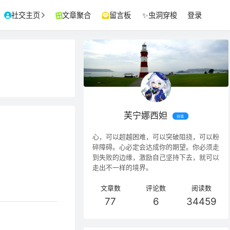
文章聚合
留言板
✨虫洞穿梭
登录
社交主页
芙宁娜西妲
前端
心，可以超越困难，可以突破阻挠，可以粉
碎障碍。心必定会达成你的期望。你必须走
到失败的边缘，激励自己坚持下去，就可以
走出不一样的境界。
文章数
评论数
阅读数
77
6
34459