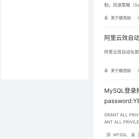
制。同源策略（Sa
的安全功能，如
芙宁娜西妲
2、什么是跨域：
页面url不同即为
后本地的服务器
阿里云效自动
阿里云效自动化部
芙宁娜西妲
MySQL登录报错1
password:Y
GRANT ALL PRIVI
ANT ALL PRIVILEG
N; flush priv
MYSQL