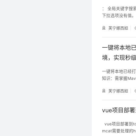
： 全局关键字搜索（Ctr
下拉选项没有值。需要手
Data\\Roaming\
芙宁娜西妲
<application> <
一键将本地已经
境，实现秒
一键将本地已经打包
知识：需掌握Mave
nux环境使用命令
芙宁娜西妲
动时先关闭旧项目 
EA插件，实现在ID
vue项目部署到
vue项目部署到to
mcat需要处理的hi