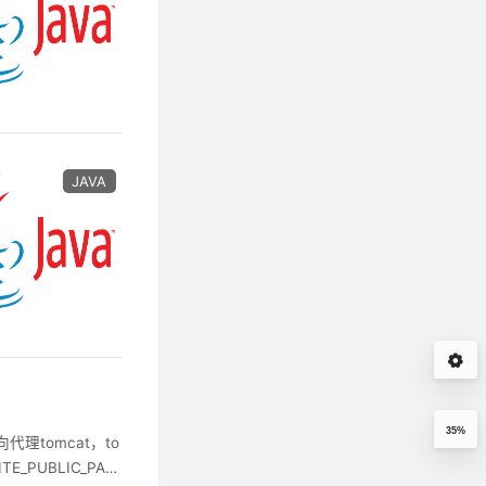
JAVA
35%
代理tomcat，to
_PUBLIC_PAT