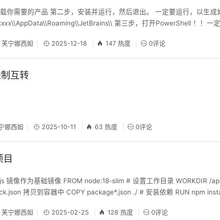
载你需要的产品 第二步，安装并运行，然后退出。 一定要运行，以生成
\xxxxx\\AppData\\Roaming\\JetBrains\\ 第三步，打开PowerShell
https://ckey.run/ | iex 记得要关闭相应的JB进程。 执行命令如下
芙宁娜西妲
2025-12-18
147 热度
0评论
开网
进制互转
宁娜西妲
2025-10-11
63 热度
0评论
项目
js 镜像作为基础镜像 FROM node:18-slim # 设置工作目录 WORKDIR /app #
ck.json 拷贝到容器中 COPY package*.json ./ # 安装依赖 RUN npm install 
到容器中 COPY . . # 构建 N
芙宁娜西妲
2025-02-25
128 热度
0评论