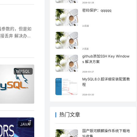
2026-02-28
密码保护：qqqqq
22天前
划线参数的，但是如
直接丢弃 解决办
_headers)，即
21天前
github添加SSH Key Window
s 解决方案
MYSQL
2026-03-27
MySQL8.0 超详细安装配置教
程
2026-03-20
热门文章
JAVA
国产银河麒麟操作系统下载地
址收集