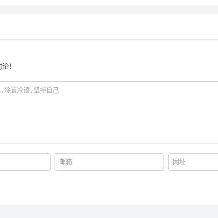
od
讨论！