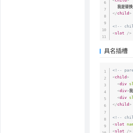
<
child
>
</
child
>
<!-- chi
<
slot
/>
具名插槽
<!-- par
<
child
>
<
div
s
<
div
>
<
div
s
</
child
>
<!-- chi
<
slot
na
<
slot
/>