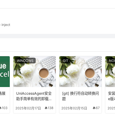
inject
WINDOWS
GIT
NO
表格展
UniAccessAgent安全
[git] 换行符自动转换问
安装
助手简单有效的卸载方
题
e版
法
nab
103
138
67
2025年02月17日
2025年02月15日
202
全局
义安