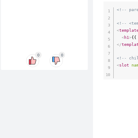
<!-- par
<!-- <te
<
templat
<
h1
>
{{
</
templa
0
0
<!-- chi
<
slot
na