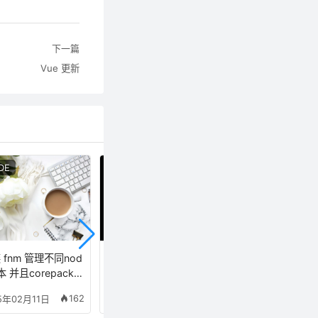
下一篇
Vue 更新
DE
NEXT
REACT
 fnm 管理不同nod
next 引入图片
react 插件 快捷键
本 并且corepack e
le yarn pnpm 时
162
89
5年02月11日
2025年02月09日
2025年01月23日
安装全局 并自定
装路径 保证 切换n