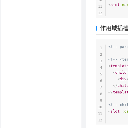
<
slot
na
作用域插
<!-- par
<!-- <te
<
templat
<
child
<
div
</
chil
</
templa
<!-- chi
<
slot
:d