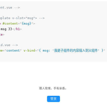
ent.vue -->
mplate v-slot="msg"> -->
e
#content
=
"
{msg}
"
>
 msg }}
</
h1
>
te
>
ld.vue -->
me
=
"
content
"
v-bind
=
"
{ msg: '我是子组件的内容插入到父组件' }
"
赠人玫瑰，手有余香。
赞赏