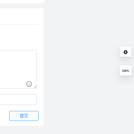
e版本 不影响yarn
100%
提交