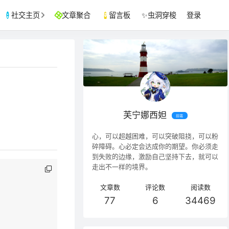
文章聚合
留言板
✨虫洞穿梭
登录
社交主页
芙宁娜西妲
前端
心，可以超越困难，可以突破阻挠，可以粉
碎障碍。心必定会达成你的期望。你必须走
到失败的边缘，激励自己坚持下去，就可以
走出不一样的境界。
文章数
评论数
阅读数
77
6
34469