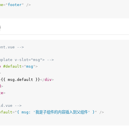
me
=
"
footer
"
/>
槽
ent.vue -->
mplate v-slot="msg"> -->
e
#default
=
"
msg
"
>
>
>
{{ msg.default }}
</
div
>
d
>
te
>
ld.vue -->
efault
=
"
{ msg: '我是子组件的内容插入到父组件' }
"
/>