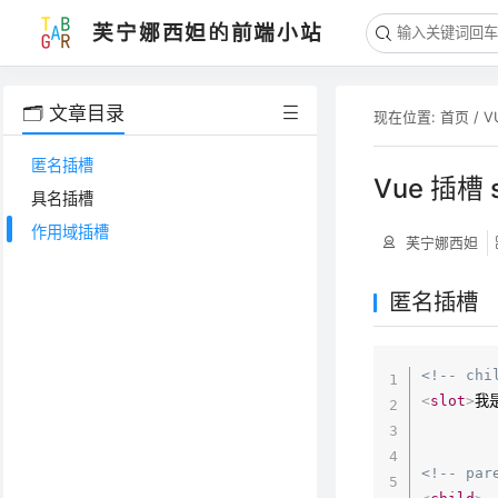
芙宁娜西妲的前端小站
🗂️ 文章目录
现在位置:
首页
/
V
匿名插槽
Vue 插槽 s
具名插槽
作用域插槽
芙宁娜西妲
匿名插槽
<!-- chi
<
slot
>
我
<!-- par